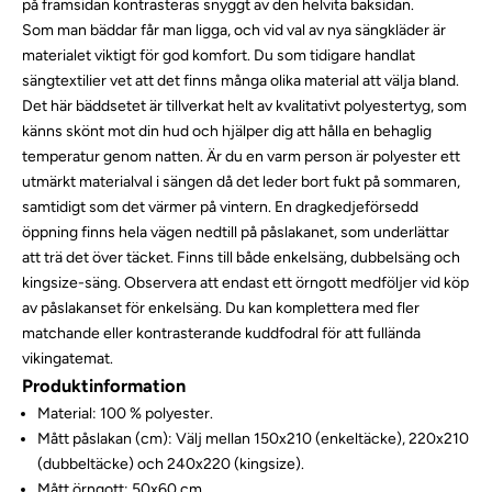
på framsidan kontrasteras snyggt av den helvita baksidan.
Som man bäddar får man ligga, och vid val av nya sängkläder är
materialet viktigt för god komfort. Du som tidigare handlat
sängtextilier vet att det finns många olika material att välja bland.
Det här bäddsetet är tillverkat helt av kvalitativt polyestertyg, som
känns skönt mot din hud och hjälper dig att hålla en behaglig
temperatur genom natten. Är du en varm person är polyester ett
utmärkt materialval i sängen då det leder bort fukt på sommaren,
samtidigt som det värmer på vintern. En dragkedjeförsedd
öppning finns hela vägen nedtill på påslakanet, som underlättar
att trä det över täcket. Finns till både enkelsäng, dubbelsäng och
kingsize-säng. Observera att endast ett örngott medföljer vid köp
av påslakanset för enkelsäng. Du kan komplettera med fler
matchande eller kontrasterande kuddfodral för att fullända
vikingatemat.
Produktinformation
Material: 100 % polyester.
Mått påslakan (cm): Välj mellan 150x210 (enkeltäcke), 220x210
(dubbeltäcke) och 240x220 (kingsize).
Mått örngott: 50x60 cm.