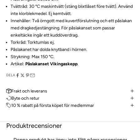
Tvättråd: 30 °C maskintvätt (stäng blixtlåset före tvätt). Använd
inte klorblekmedel. Ej kemtvätt.
Innehåller: Två örngott med kuvertförslutning och ett påslakan
med dragkedjestängning. För påslakanset som passar
enkeltäcke ingår ett kuddöverdrag.
Torkråd: Torktumlas ej.
Påslakanet har dolda knytband i hörnen.
Strykning: Max 150 °C.
Artikel:
Påslakanset Vikingaskepp
.
DELA
Frakt och leverans
Byte och retur
10 % rabatt på första köpet för medlemmar
Produktrecensioner
Denna produkt har ännu inte fått några recensioner