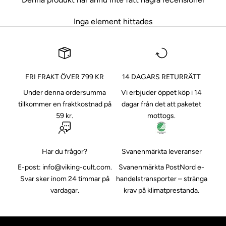
Inga element hittades
FRI FRAKT ÖVER 799 KR
14 DAGARS RETURRÄTT
Under denna ordersumma
Vi erbjuder öppet köp i 14
tillkommer en fraktkostnad på
dagar från det att paketet
59 kr.
mottogs.
Har du frågor?
Svanenmärkta leveranser
E-post:
info@viking-cult.com
.
Svanenmärkta PostNord e-
Svar sker inom 24 timmar på
handelstransporter
– stränga
vardagar.
krav på klimatprestanda.