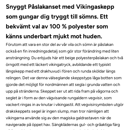
Snyggt Påslakanset med Vikingaskepp
som gungar dig tryggt till sömns. Ett
bekvämt val av 100 % polyester som
känns underbart mjukt mot huden.
Förutom att vara en stor del av vår vila och sömn är påslakan
också en fin inredningsdetalj som gör stor förändring med liten
ansträngning. Du erbjuds här ett beige polyesterpåslakan och två
örngott med ett läckert vikingatryck, avbildande ett typiskt
långskepp med ett drakhuvud i fören och runda sköldar längs
relingen. Det var denna välseglande skeppstyps låga botten som
gjorde det möjligt för nordmännen att segla i grunda vatten och
upp på stränderna. Skeppet ser ut att rida fram på vågorna och
seglet är i form av den vägvisande rungaldern vegvisir, som
vackert ringas in av knutar i vikingastil. Att vegvisirsymbolen utgör
drakskeppets segel är ingen slump, man tror nämligen att
vikingarna använde sig av den magiska galdrastaven när de
navigerade på öppet hav. Sängklädernas gul- och gråaktiga färg