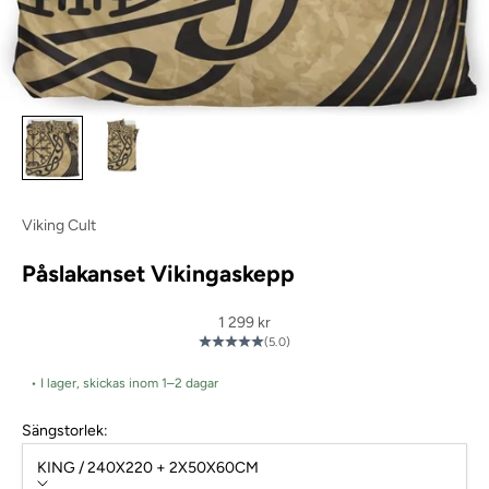
Viking Cult
Påslakanset Vikingaskepp
REA-pris
1 299 kr
(5.0)
• I lager, skickas inom 1–2 dagar
Sängstorlek:
KING / 240X220 + 2X50X60CM