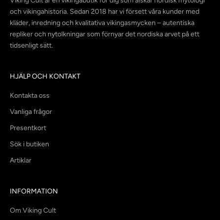
Viking Cult är en vikingabutik för dig som älskar nordisk mytologi
och vikingahistoria. Sedan 2018 har vi försett våra kunder med
kläder, inredning och kvalitativa vikingasmycken – autentiska
repliker och nytolkningar som förnyar det nordiska arvet på ett
tidsenligt sätt.
HJÄLP OCH KONTAKT
Kontakta oss
Vanliga frågor
Presentkort
Sök i butiken
Artiklar
INFORMATION
Om Viking Cult