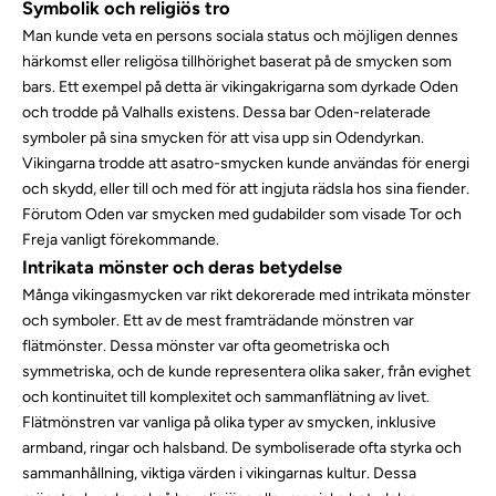
Symbolik och religiös tro
Man kunde veta en persons sociala status och möjligen dennes
härkomst eller religösa tillhörighet baserat på de smycken som
bars. Ett exempel på detta är vikingakrigarna som dyrkade
Oden
och trodde på
Valhalls existens
. Dessa bar Oden-relaterade
symboler på sina smycken för att visa upp sin Odendyrkan.
Vikingarna trodde att
asatro
-smycken kunde användas för energi
och skydd, eller till och med för att ingjuta rädsla hos sina fiender.
Förutom Oden var smycken med
gudabilder
som visade
Tor
och
Freja
vanligt förekommande.
Intrikata mönster och deras betydelse
Många
vikingasmycken
var rikt dekorerade med intrikata mönster
och symboler. Ett av de mest framträdande mönstren var
flätmönster. Dessa mönster var ofta geometriska och
symmetriska, och de kunde representera olika saker, från evighet
och kontinuitet till komplexitet och sammanflätning av livet.
Flätmönstren var vanliga på olika typer av smycken, inklusive
armband
,
ringar
och
halsband
. De symboliserade ofta styrka och
sammanhållning, viktiga värden i vikingarnas kultur. Dessa