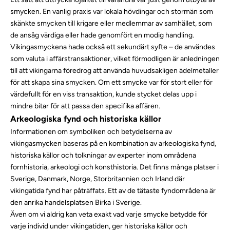
smycken. En vanlig praxis var
lokala hövdingar
och
stormän
som
skänkte smycken till krigare eller medlemmar av samhället, som
de ansåg värdiga eller hade genomfört en modig handling.
Vikingasmyckena hade också ett sekundärt syfte – de användes
som valuta i affärstransaktioner, vilket förmodligen är anledningen
till att vikingarna föredrog att använda huvudsakligen ädelmetaller
för att skapa sina smycken. Om ett smycke var för stort eller för
värdefullt för en viss transaktion, kunde stycket delas upp i
mindre bitar för att passa den specifika affären.
Arkeologiska fynd och historiska källor
Informationen om symboliken och betydelserna av
vikingasmycken baseras på en kombination av arkeologiska fynd,
historiska källor och tolkningar av experter inom områdena
fornhistoria, arkeologi och konsthistoria. Det finns många platser i
Sverige, Danmark, Norge, Storbritannien och Irland där
vikingatida fynd har påträffats. Ett av de tätaste fyndområdena är
den anrika
handelsplatsen Birka i Sverige
.
Även om vi aldrig kan veta exakt vad varje smycke betydde för
varje individ under
vikingatiden
, ger historiska källor och