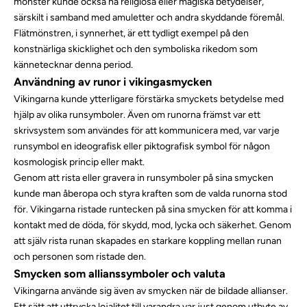
mönster kunde också ha religiösa eller magiska betydelser,
särskilt i samband med
amuletter
och andra skyddande föremål.
Flätmönstren, i synnerhet, är ett tydligt exempel på den
konstnärliga skicklighet och den symboliska rikedom som
kännetecknar denna period.
Användning av runor i vikingasmycken
Vikingarna kunde ytterligare förstärka smyckets betydelse med
hjälp av olika runsymboler. Även om
runorna
främst var ett
skrivsystem som användes för att kommunicera med, var varje
runsymbol en
ideografisk
eller
piktografisk
symbol för någon
kosmologisk princip eller makt.
Genom att rista eller gravera in runsymboler på sina smycken
kunde man åberopa och styra kraften som de valda runorna stod
för. Vikingarna ristade runtecken på sina smycken för att komma i
kontakt med de döda, för skydd, mod, lycka och säkerhet. Genom
att själv rista runan skapades en starkare koppling mellan runan
och personen som ristade den.
Smycken som allianssymboler och valuta
Vikingarna använde sig även av smycken när de bildade allianser.
Ett sätt att uttrycka lojalitet till varandra var just genom utbyte av